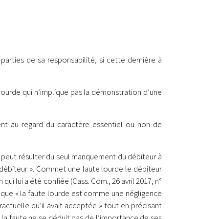
arties de sa responsabilité, si cette dernière à
 lourde qui n’implique pas la démonstration d’une
ment au regard du caractère essentiel ou non de
 ne peut résulter du seul manquement du débiteur à
u débiteur ». Commet une faute lourde le débiteur
ui lui a été confiée (Cass. Com., 26 avril 2017, n°
le que « la faute lourde est comme une négligence
actuelle qu’il avait acceptée » tout en précisant
 la faute ne se déduit pas de l’importance de ses