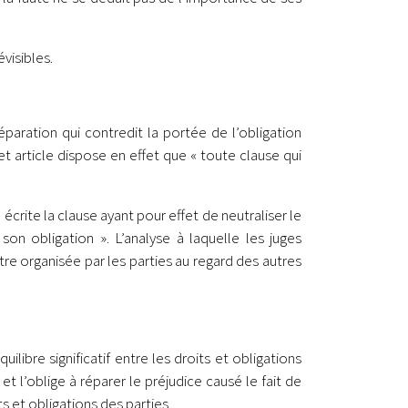
visibles.
éparation qui contredit la portée de l’obligation
et article dispose en effet que « toute clause qui
 écrite la clause ayant pour effet de neutraliser le
son obligation ». L’analyse à laquelle les juges
re organisée par les parties au regard des autres
libre significatif entre les droits et obligations
t l’oblige à réparer le préjudice causé le fait de
s et obligations des parties.