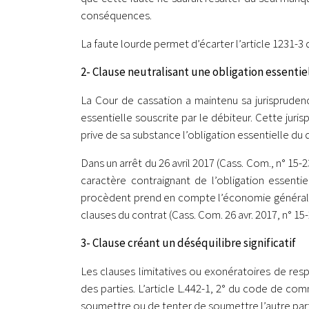
conséquences.
La faute lourde permet d’écarter l’article 1231-3
2- Clause neutralisant une obligation essentie
La Cour de cassation a maintenu sa jurisprudence
essentielle souscrite par le débiteur. Cette juri
prive de sa substance l’obligation essentielle du 
Dans un arrêt du 26 avril 2017 (Cass. Com., n° 15-2
caractère contraignant de l’obligation essentie
procèdent prend en compte l’économie générale du
clauses du contrat (Cass. Com. 26 avr. 2017, n° 15
3- Clause créant un déséquilibre significatif
Les clauses limitatives ou exonératoires de respo
des parties. L’article L.442-1, 2° du code de com
soumettre ou de tenter de soumettre l’autre partie