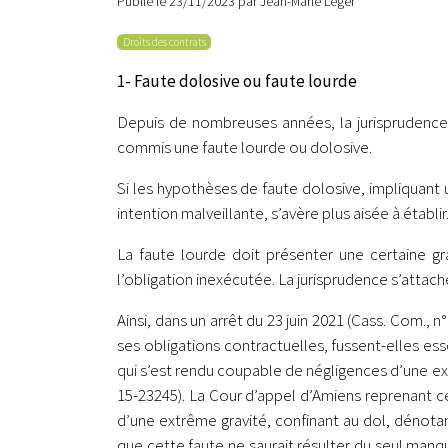
Publié le 23/11/2023 par Jean-Marie Léger
Droits des contrats
1- Faute dolosive ou faute lourde
Depuis de nombreuses années, la jurisprudence l
commis une faute lourde ou dolosive.
Si les hypothèses de faute dolosive, impliquant 
intention malveillante, s’avère plus aisée à établir
La faute lourde doit présenter une certaine gr
l’obligation inexécutée. La jurisprudence s’attach
Ainsi, dans un arrêt du 23 juin 2021 (Cass. Com.,
ses obligations contractuelles, fussent-elles es
qui s’est rendu coupable de négligences d’une extr
15-23245). La Cour d’appel d’Amiens reprenant ce
d’une extrême gravité, confinant au dol, dénotan
que cette faute ne saurait résulter du seul manq