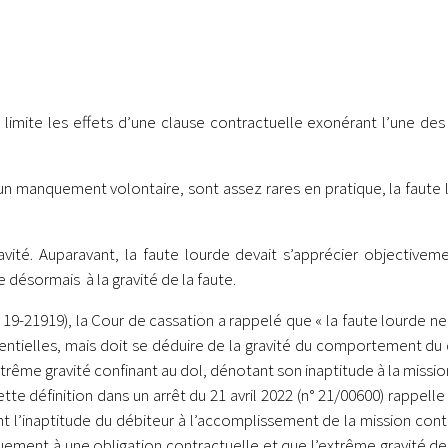
imite les effets d’une clause contractuelle exonérant l’une des p
un manquement volontaire, sont assez rares en pratique, la faute
.
avité. Auparavant, la faute lourde devait s’apprécier objective
e désormais à la gravité de la faute.
 n° 19-21919), la Cour de cassation a rappelé que « la faute lourde
sentielles, mais doit se déduire de la gravité du comportement d
ême gravité confinant au dol, dénotant son inaptitude à la mission q
tte définition dans un arrêt du 21 avril 2022 (n° 21/00600) rappel
t l’inaptitude du débiteur à l’accomplissement de la mission contr
uement à une obligation contractuelle et que l’extrême gravité de