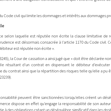
 du Code civil qui limite les dommages et intérêts aux dommages pré
lle
 selon laquelle est réputée non écrite la clause limitative de r
sprudence est désormais consacrée à l’article 1170 du Code civil. C
débiteur est réputée non écrite ».
3245), la Cour de cassation a ainsi jugé que « doit être déclarée non
lle résultant d’un contrat en dispensant le débiteur d’exécuter 
 contrat ainsi que la répartition des risques telle qu’elle a pu êt
-23239).
nsabilité peuvent être sanctionnées lorsqu’elles créent un déséqui
merce dispose en effet qu’engage la responsabilité de son auteur e
 à des obligations créant un déséquilibre significatif dans les droit